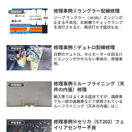
修理事例③ラングラー配線修理
修理事例
ジープ ラングラー（JK36L）エンジンが
止まる不具合。診断機でチェックランプ
を消灯させると、再点灯せず症状も出な
くなってしまいましたが・・・。
修理事例①デュトロ配線修理
修理事例
日野のデュトロ。セルモーターは回るけ
どエンジンがかからない車両の、修理事
例。
修理事例⑧ルーフライニング（天
修理事例
井の内張）修理
輸入車ではよくある症状ですが、国産車
でも一部の高級車などで使用されている
ルーフライニング（天井の内張）はこう
なります。今回は、新品交換でも張替え
でもなく加工修理します
修理事例⑩セリカ（ST202）フェ
修理事例
イリアセンサー不良