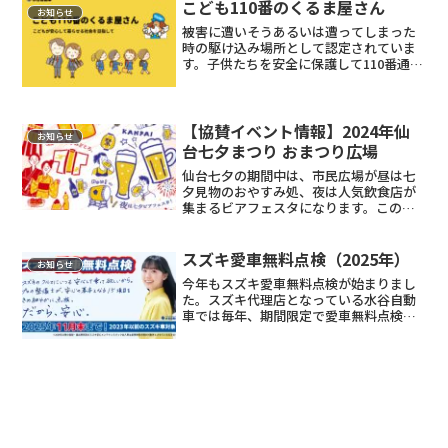
こども110番のくるま屋さん
お知らせ
被害に遭いそうあるいは遭ってしまった
時の駆け込み場所として認定されていま
す。子供たちを安全に保護して110番通報
します。
【協賛イベント情報】2024年仙
お知らせ
台七夕まつり おまつり広場
仙台七夕の期間中は、市民広場が昼は七
夕見物のおやすみ処、夜は人気飲食店が
集まるビアフェスタになります。このイ
ベントに水谷自動車も協力することとな
りました。
スズキ愛車無料点検（2025年）
お知らせ
今年もスズキ愛車無料点検が始まりまし
た。スズキ代理店となっている水谷自動
車では毎年、期間限定で愛車無料点検を
実施しています。