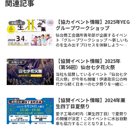
関連記事
【協力イベント情報】2025年YEG
お知らせ
グループワークショップ
仙台商工会議所青年部が企画するイベン
ト『グループワークショップ ～新しいも
のを生み出すプロセスを体験しよう～』
に、水谷自動車も参加することになりま
した。
【協賛イベント情報】2025年
お知らせ
（第56回）仙台七夕花火祭
当社も協賛しているイベント「仙台七夕
花火祭」が今年も開催！伊達政宗公の時
代から続く日本一の七夕祭りを一緒に楽
しみましょう！
【協賛イベント情報】2024年栗
お知らせ
生四丁目夏祭り
愛子工場の町内（栗生四丁目）で夏祭り
の開催が決定！このイベントに水谷自動
車も協力することとなりました。