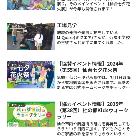
祭り。そのメインイベント【仙台七夕花
火祭】が今年も開催されます！
工場見学
お知らせ
地域の連携や発展活動をしている
MiQuare(ミクエア)さんが、近隣小学校
の生徒さんと見学に来てくれました。
【協賛イベント情報】2024年
お知らせ
（第55回）仙台七夕花火祭
第55回仙台七夕花火祭では、7月1日以降
から有料観覧席を販売されます。興味の
ある方は公式ホームページをチェックし
てみてください。
【協力イベント情報】2025年
お知らせ
（第38回）杜の都Kidsウォーク
ラリー
仙台市内や商店街の魅力を再発見しても
らうという目的に加え、子どもたちとそ
のご家族の絆を深めてもらうというイベ
ントです！